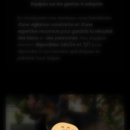
équipes sur les gestes à adopter.
En choisissant nos services, vous bénéficiez
d’une vigilance constante et d’une
expertise reconnue pour garantir la sécurité
des biens
et
des personnes
. Nos équipes
restent
disponibles 24h/24 et 7j/7
pour
répondre à vos besoins spécifiques et
prévenir tout risque.