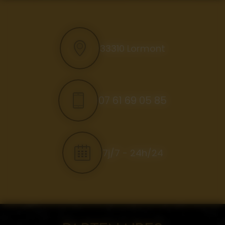
33310 Lormont
07 61 69 05 85
7j/7 - 24h/24