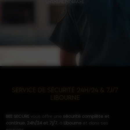
GARDIENNAGE
Service de Sécurité 24h/24 & 7j/7
Libourne
BEE SECURE
vous offre une
sécurité complète et
continue
,
24h/24 et 7j/7
, à
Libourne
et dans ses
environs.