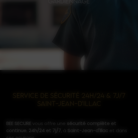
GARDIENNAGE
Service de Sécurité 24h/24 & 7j/7
Saint-Jean-d'Illac
BEE SECURE
vous offre une
sécurité complète et
continue
,
24h/24 et 7j/7
, à
Saint-Jean-d'Illac
et dans
ses environs.