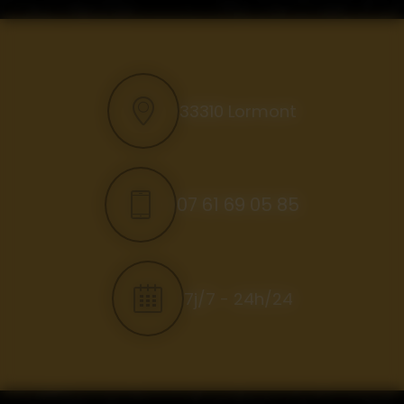
33310 Lormont
07 61 69 05 85
7j/7 - 24h/24